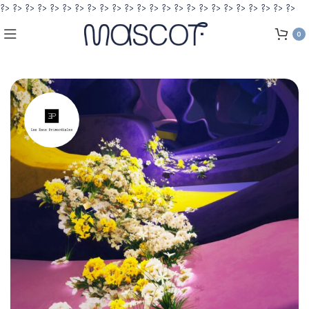
?>
?>
?>
?>
?>
?>
?>
?>
?>
?>
?>
?>
?>
?>
?>
?>
?>
?>
?>
?>
?>
?>
?>
?>
0