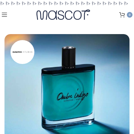
?>
?>
?>
?>
?>
?>
?>
?>
?>
?>
?>
?>
?>
?>
?>
?>
?>
?>
?>
?>
?>
?>
?>
?>
0