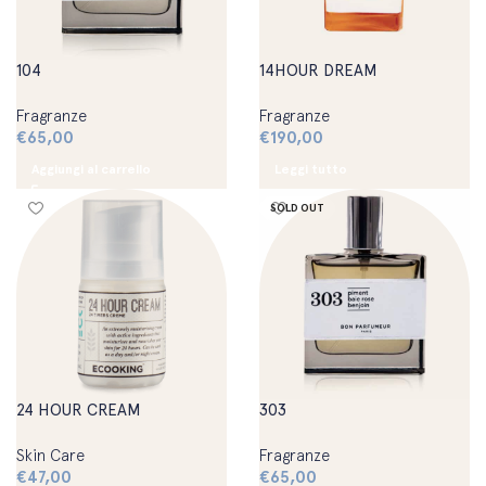
104
14HOUR DREAM
Fragranze
Fragranze
€
65,00
€
190,00
Aggiungi al carrello
Leggi tutto
SOLD OUT
24 HOUR CREAM
303
Skin Care
Fragranze
€
47,00
€
65,00