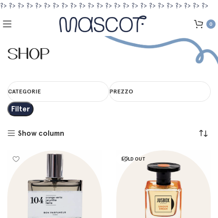
?>
?>
?>
?>
?>
?>
?>
?>
?>
?>
?>
?>
?>
?>
?>
?>
?>
?>
?>
?>
?>
?>
?>
?>
0
Shop
CATEGORIE
PREZZO
Filter
Show column
SOLD OUT