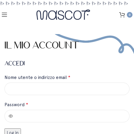
?>
?>
?>
?>
?>
?>
?>
?>
?>
?>
?>
?>
?>
?>
?>
?>
?>
?>
?>
?>
?>
?>
?>
?>
0
Il mio account
ACCEDI
*
Nome utente o indirizzo email
*
Password
Log in