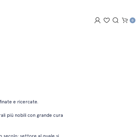
0
inate e ricercate.
rali più nobili con grande cura
 secolo: settore al quale si