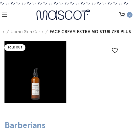
?>
?>
?>
?>
?>
?>
?>
?>
?>
?>
?>
?>
?>
?>
?>
?>
?>
?>
?>
?>
?>
?>
?>
?>
0
me
Uomo Skin Care
FACE CREAM EXTRA MOISTURIZER PLUS
SOLD OUT
Barberians