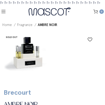
?>
?>
?>
?>
?>
?>
?>
?>
?>
?>
?>
?>
?>
?>
?>
?>
?>
?>
?>
?>
?>
?>
?>
?>
0
Home
Fragranze
AMBRE NOIR
SOLD OUT
Brecourt
AMBRE NOIR