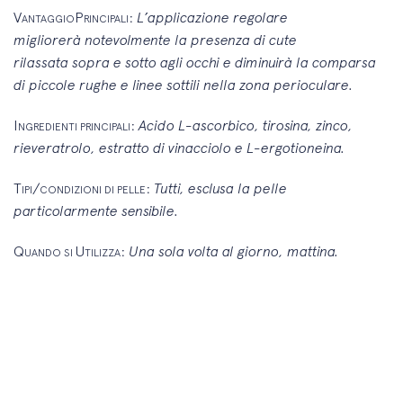
V
P
:
L’applicazione regolare
ANTAGGIO
RINCIPALI
migliorerà
notevolmente la presenza di cute
rilassata
sopra e sotto agli occhi e diminuirà la
comparsa
di piccole rughe e linee sottili nella
zona perioculare.
I
:
Acido L-ascorbico, tirosina, zinco,
NGREDIENTI PRINCIPALI
rieveratrolo, estratto di vinacciolo e L-ergotioneina.
T
/
:
Tutti, esclusa la pelle
IPI
CONDIZIONI DI PELLE
particolarmente
sensibile.
Q
U
:
Una sola volta al giorno, mattina.
UANDO SI
TILIZZA