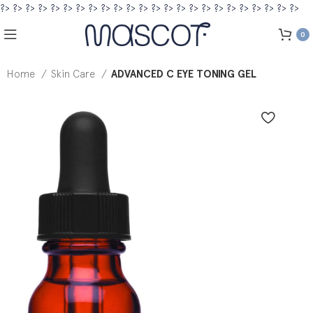
?>
?>
?>
?>
?>
?>
?>
?>
?>
?>
?>
?>
?>
?>
?>
?>
?>
?>
?>
?>
?>
?>
?>
?>
0
Home
Skin Care
ADVANCED C EYE TONING GEL