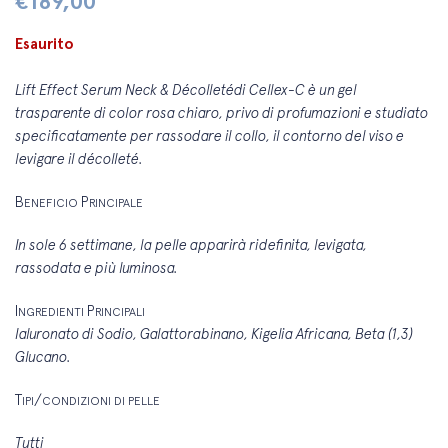
€
189,00
Esaurito
Lift Effect Serum Neck & Décolletédi Cellex-C è un gel
trasparente di color rosa chiaro, privo di profumazioni e studiato
specificatamente per rassodare il collo, il contorno del viso e
levigare il décolleté.
B
P
ENEFICIO
RINCIPALE
In sole 6 settimane, la pelle apparirà ridefinita,
levigata,
rassodata e più luminosa.
I
P
NGREDIENTI
RINCIPALI
Ialuronato di Sodio, Galattorabinano,
Kigelia Africana, Beta (1,3)
Glucano.
T
/
IPI
CONDIZIONI DI PELLE
Tutti