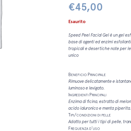
€
45,00
Esaurito
Speed Peel Facial Gel è un gel es
base di agenti ed enzimi esfoliant
tropicali e desertiche note per le
unico
B
P
ENEFICIO
RINCIPALE
Rimuove delicatamente e istantane
luminoso e levigato.
I
P
NGREDIENTI
RINCIPALI
Enzima di ficina, estratto di melon
acido ialuronico e menta piperita.
T
/
IPI
CONDIZIONI DI PELLE
Adatto per tutti i tipi di pelle, tra
F
’
REQUENZA D
USO