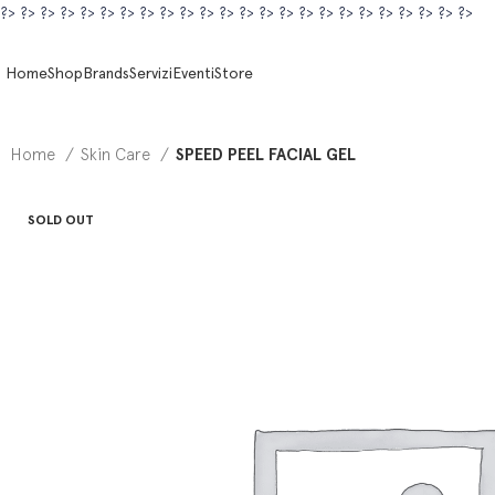
?>
?>
?>
?>
?>
?>
?>
?>
?>
?>
?>
?>
?>
?>
?>
?>
?>
?>
?>
?>
?>
?>
?>
?>
Home
Shop
Brands
Servizi
Eventi
Store
Home
Skin Care
SPEED PEEL FACIAL GEL
SOLD OUT