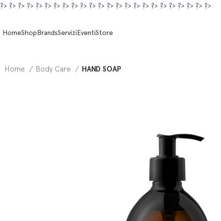
?>
?>
?>
?>
?>
?>
?>
?>
?>
?>
?>
?>
?>
?>
?>
?>
?>
?>
?>
?>
?>
?>
?>
?>
Home
Shop
Brands
Servizi
Eventi
Store
Home
Body Care
HAND SOAP