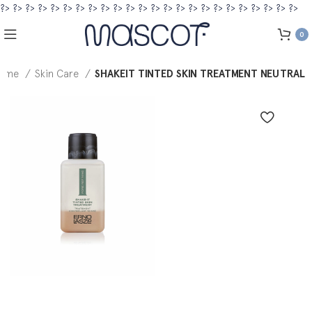
?>
?>
?>
?>
?>
?>
?>
?>
?>
?>
?>
?>
?>
?>
?>
?>
?>
?>
?>
?>
?>
?>
?>
?>
0
ome
Skin Care
SHAKEIT TINTED SKIN TREATMENT NEUTRAL