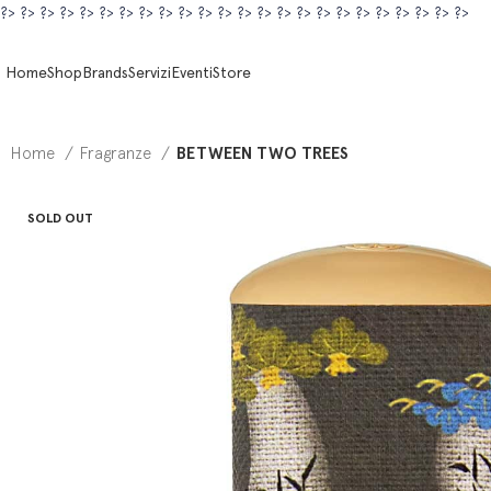
?>
?>
?>
?>
?>
?>
?>
?>
?>
?>
?>
?>
?>
?>
?>
?>
?>
?>
?>
?>
?>
?>
?>
?>
Home
Shop
Brands
Servizi
Eventi
Store
Home
Fragranze
BETWEEN TWO TREES
SOLD OUT