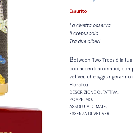
Esaurito
La civetta osserva
Il crepuscolo
Tra due alberi
B
etween Two Trees è la tu
con
accenti aromatici, co
vetiver, che aggiungeranno
Floraïku.
DESCRIZIONE OLFATTIVA:
POMPELMO,
ASSOLUTA DI MATE,
ESSENZA DI VETIVER.