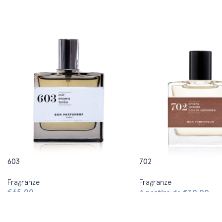
603
702
Fragranze
Fragranze
€
65,00
A partire da
€
30,00