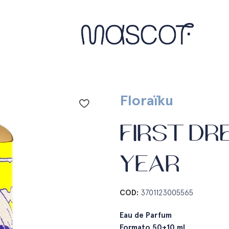
Floraïku
FIRST DR
YEAR
COD:
3701123005565
Eau de Parfum
Formato 50+10 ml