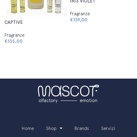
IRIS VIOLET
Fragranze
€
139,00
CAPTIVE
Aggiungi al carrello
Fragranze
€
135,00
Aggiungi al carrello
Home
Shop
Brands
Servizi