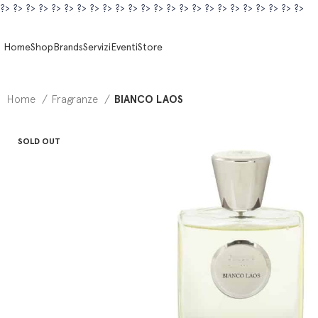
?>
?>
?>
?>
?>
?>
?>
?>
?>
?>
?>
?>
?>
?>
?>
?>
?>
?>
?>
?>
?>
?>
?>
?>
Home
Shop
Brands
Servizi
Eventi
Store
Home
Fragranze
BIANCO LAOS
SOLD OUT