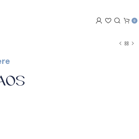
0
ere
LAOS