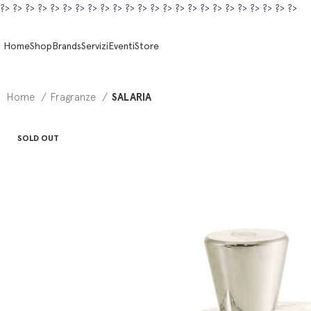
?>
?>
?>
?>
?>
?>
?>
?>
?>
?>
?>
?>
?>
?>
?>
?>
?>
?>
?>
?>
?>
?>
?>
?>
Home
Shop
Brands
Servizi
Eventi
Store
Home
Fragranze
SALARIA
SOLD OUT