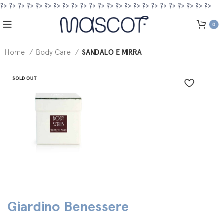
?>
?>
?>
?>
?>
?>
?>
?>
?>
?>
?>
?>
?>
?>
?>
?>
?>
?>
?>
?>
?>
?>
?>
?>
0
Home
Body Care
SANDALO E MIRRA
SOLD OUT
Giardino Benessere