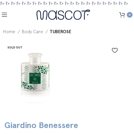
?>
?>
?>
?>
?>
?>
?>
?>
?>
?>
?>
?>
?>
?>
?>
?>
?>
?>
?>
?>
?>
?>
?>
?>
0
Home
Body Care
TUBEROSE
SOLD OUT
Giardino Benessere