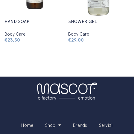
HAND SOAP
SHOWER GEL
Body Care
Body Care
€
23,50
€
29,00
Aggiungi al carrello
Aggiungi al carrello
Home
Shop
Brands
Servizi