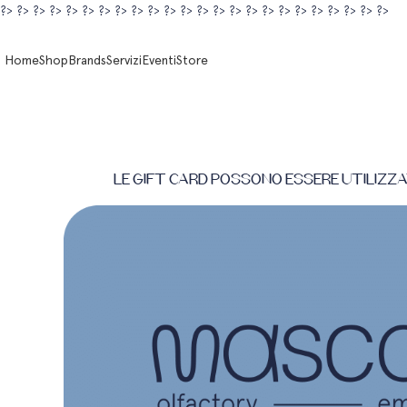
?>
?>
?>
?>
?>
?>
?>
?>
?>
?>
?>
?>
?>
?>
?>
?>
?>
?>
?>
?>
?>
?>
?>
?>
Home
Shop
Brands
Servizi
Eventi
Store
le gift card possono essere utilizza