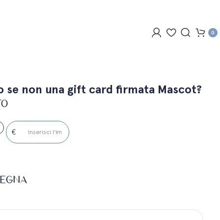
0
o se non una gift card firmata Mascot?
to
0
€
segna