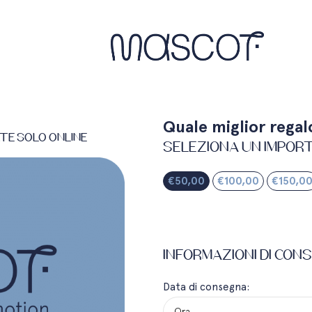
Quale miglior regal
te solo online
Seleziona un impor
€
50,00
€
100,00
€
150,0
Informazioni di con
Data di consegna: