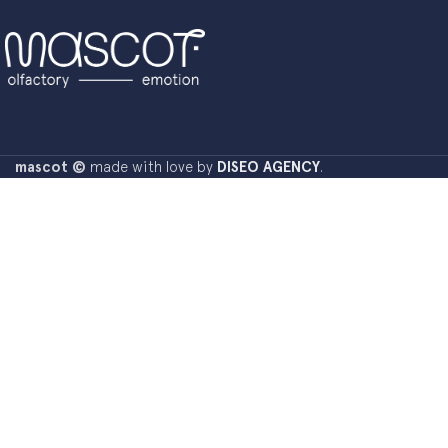
mascot ©
made with love by
DISEO AGENCY
.