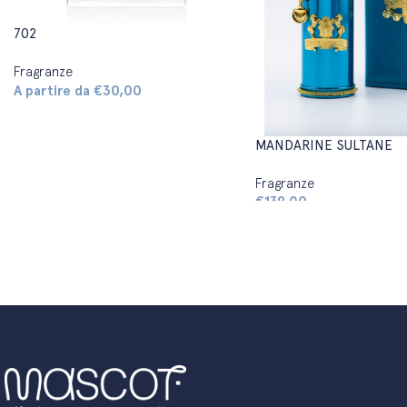
702
Fragranze
A partire da
€
30,00
MANDARINE SULTANE
Fragranze
€
139,00