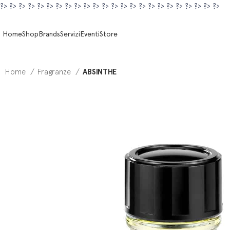
?>
?>
?>
?>
?>
?>
?>
?>
?>
?>
?>
?>
?>
?>
?>
?>
?>
?>
?>
?>
?>
?>
?>
?>
Home
Shop
Brands
Servizi
Eventi
Store
Home
Fragranze
ABSINTHE