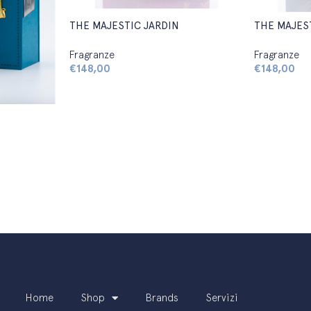
THE MAJESTIC JARDIN
THE MAJES
Fragranze
Fragranze
€
148,00
€
148,00
Home
Shop
Brands
Servizi