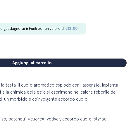
to guadagnerai
6
Punti per un valore di
€
12,00
!
Aggiungi al carrello
e la testa. Il cuoio aromatico esplode con l’assenzio, lapianta
pi e la chimica della pelle si esprimono nel calore febbrile del
e di un morbido e coinvolgente accordo cuoio.
rciso, patchouli «cuore», vetiver, accordo cuoio, styrax