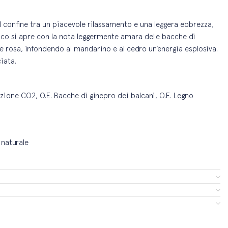
Al confine tra un piacevole rilassamento e una leggera ebbrezza,
co si apre con la nota leggermente amara delle bacche di
rosa, infondendo al mandarino e al cedro un’energia esplosiva.
iata.
zione CO2, O.E. Bacche di ginepro dei balcani, O.E. Legno
 naturale