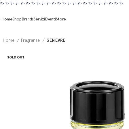
?>
?>
?>
?>
?>
?>
?>
?>
?>
?>
?>
?>
?>
?>
?>
?>
?>
?>
?>
?>
?>
?>
?>
?>
Home
Shop
Brands
Servizi
Eventi
Store
Home
Fragranze
GENIEVRE
SOLD OUT