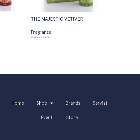
THE MAJESTIC VETIVER
Fragranze
€
148,00
Home
Shop
Brands
Servizi
Eventi
Store