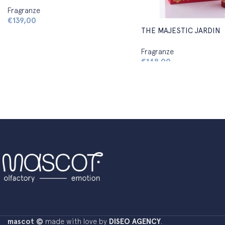
Fragranze
€
139,00
THE MAJESTIC JARDIN
Fragranze
€
148,00
mascot ©
made with love by
DISEO AGENCY
.