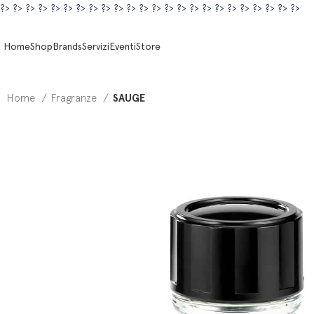
?>
?>
?>
?>
?>
?>
?>
?>
?>
?>
?>
?>
?>
?>
?>
?>
?>
?>
?>
?>
?>
?>
?>
?>
Home
Shop
Brands
Servizi
Eventi
Store
Home
Fragranze
SAUGE