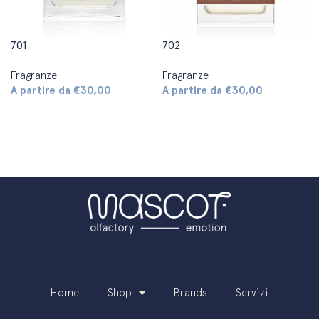
701
702
Fragranze
Fragranze
A partire da
€
30,00
A partire da
€
30,00
Scegli
Scegli
Home
Shop
Brands
Servizi