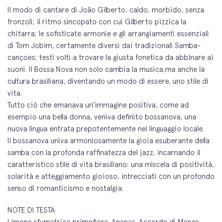
Il modo di cantare di João Gilberto, caldo, morbido, senza
fronzoli; il ritmo sincopato con cui Gilberto pizzica la
chitarra; le sofisticate armonie e gli arrangiamenti essenziali
di Tom Jobim, certamente diversi dai tradizionali Samba-
cançoes; testi volti a trovare la giusta fonetica da abbinare ai
suoni. Il Bossa Nova non solo cambia la musica,ma anche la
cultura brasiliana, diventando un modo di essere, uno stile di
vita.
Tutto ciò che emanava un’immagine positiva, come ad
esempio una bella donna, veniva definito bossanova, una
nuova lingua entrata prepotentemente nel linguaggio locale.
Il bossanova univa armoniosamente la gioia esuberante della
samba con la profonda raffinatezza del jazz, incarnando il
caratteristico stile di vita brasiliano: una miscela di positività,
solarità e atteggiamento gioioso, intrecciati con un profondo
senso di romanticismo e nostalgia.
NOTE DI TESTA
Limone sfumatrice primofiore, Ananas, Accordo di Mango