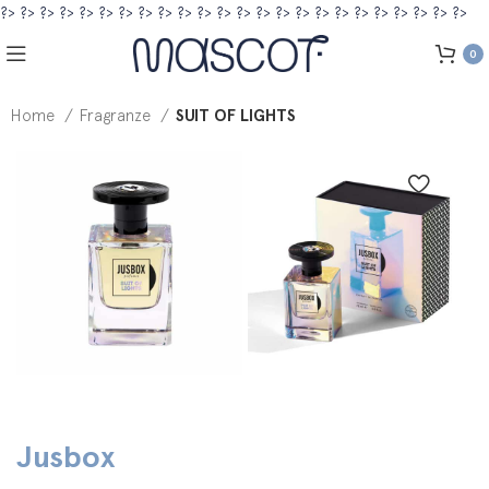
?>
?>
?>
?>
?>
?>
?>
?>
?>
?>
?>
?>
?>
?>
?>
?>
?>
?>
?>
?>
?>
?>
?>
?>
0
Home
Fragranze
SUIT OF LIGHTS
Jusbox