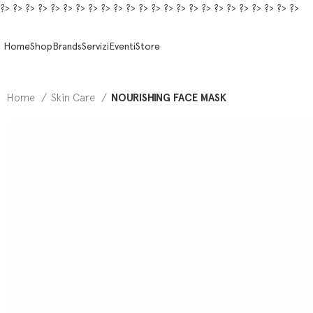
?>
?>
?>
?>
?>
?>
?>
?>
?>
?>
?>
?>
?>
?>
?>
?>
?>
?>
?>
?>
?>
?>
?>
?>
Home
Shop
Brands
Servizi
Eventi
Store
Home
Skin Care
NOURISHING FACE MASK