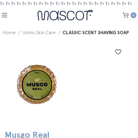
?>
?>
?>
?>
?>
?>
?>
?>
?>
?>
?>
?>
?>
?>
?>
?>
?>
?>
?>
?>
?>
?>
?>
?>
0
Home
Uomo Skin Care
CLASSIC SCENT SHAVING SOAP
Musgo Real