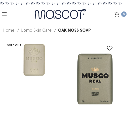
?>
?>
?>
?>
?>
?>
?>
?>
?>
?>
?>
?>
?>
?>
?>
?>
?>
?>
?>
?>
?>
?>
?>
?>
0
Home
Uomo Skin Care
OAK MOSS SOAP
SOLD OUT