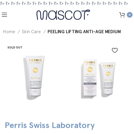
?>
?>
?>
?>
?>
?>
?>
?>
?>
?>
?>
?>
?>
?>
?>
?>
?>
?>
?>
?>
?>
?>
?>
?>
0
Home
Skin Care
PEELING LIFTING ANTI-AGE MEDIUM
SOLD OUT
Perris Swiss Laboratory