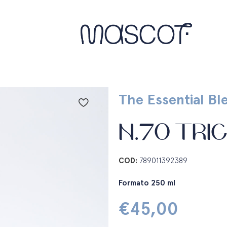
The Essential Bl
N.70 TRI
COD:
789011392389
Formato 250 ml
€
45,00