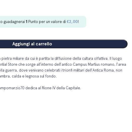
to guadagnerai
1
Punto per un valore di
€
2,00
!
Aggiungi al carrello
etra miliare da cui è partita la diffusione della cultura olfattiva. Il luogo
ntial Store che sorge all’interno dell’antico Campus Martius romano, l’area
lla guerra, dove venivano celebrati i trionfi militari dell’Antica Roma, non
ambra, calda e legnosa sul fondo.
ampomarzio70 dedica al Rione IV della Capitale.