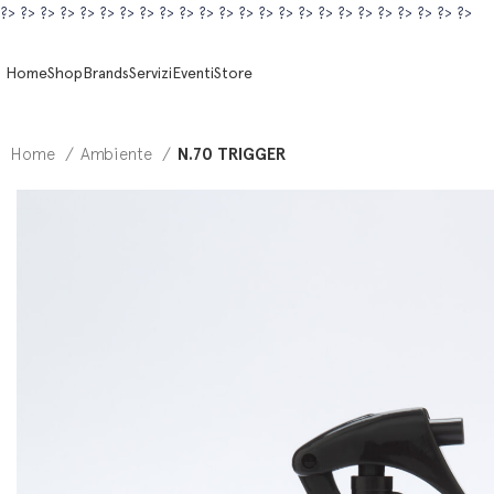
?>
?>
?>
?>
?>
?>
?>
?>
?>
?>
?>
?>
?>
?>
?>
?>
?>
?>
?>
?>
?>
?>
?>
?>
Home
Shop
Brands
Servizi
Eventi
Store
Home
Ambiente
N.70 TRIGGER