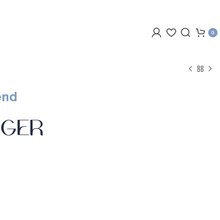
0
end
GGER