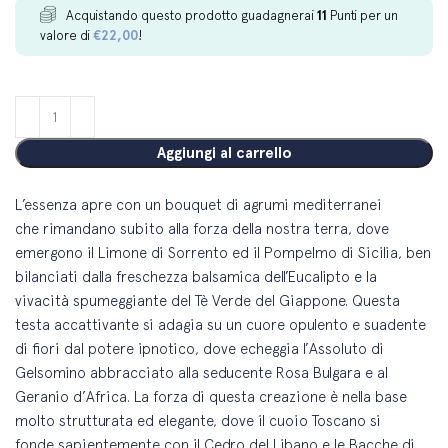
Acquistando questo prodotto guadagnerai
11
Punti per un
valore di
€
22,00
!
Aggiungi al carrello
L’essenza apre con un bouquet di agrumi mediterranei
che rimandano subito alla forza della nostra terra, dove
emergono il Limone di Sorrento ed il Pompelmo di Sicilia, ben
bilanciati dalla freschezza balsamica dell’Eucalipto e la
vivacità spumeggiante del Tè Verde del Giappone. Questa
testa accattivante si adagia su un cuore opulento e suadente
di fiori dal potere ipnotico, dove echeggia l’Assoluto di
Gelsomino abbracciato alla seducente Rosa Bulgara e al
Geranio d’Africa. La forza di questa creazione è nella base
molto strutturata ed elegante, dove il cuoio Toscano si
fonde sapientemente con il Cedro del Libano e le Bacche di