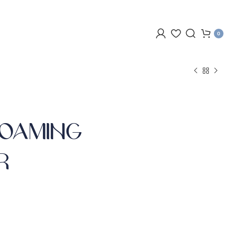
0
FOAMING
R