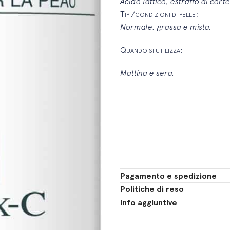
Acido lattico, estratto di cortec
T
/
:
IPI
CONDIZIONI DI PELLE
Normale, grassa e mista.
Q
:
UANDO SI UTILIZZA
Mattina e sera.
Pagamento e spedizione
Politiche di reso
info aggiuntive