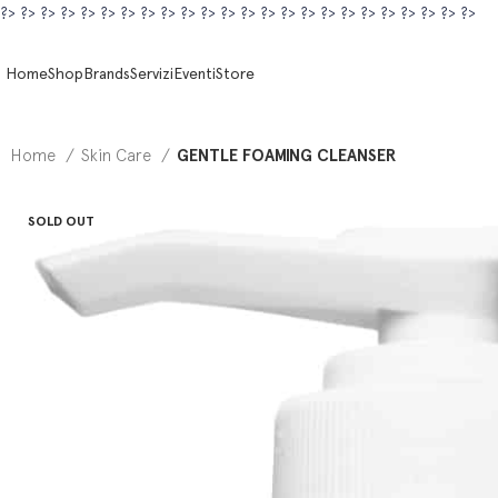
?>
?>
?>
?>
?>
?>
?>
?>
?>
?>
?>
?>
?>
?>
?>
?>
?>
?>
?>
?>
?>
?>
?>
?>
Home
Shop
Brands
Servizi
Eventi
Store
Home
Skin Care
GENTLE FOAMING CLEANSER
SOLD OUT