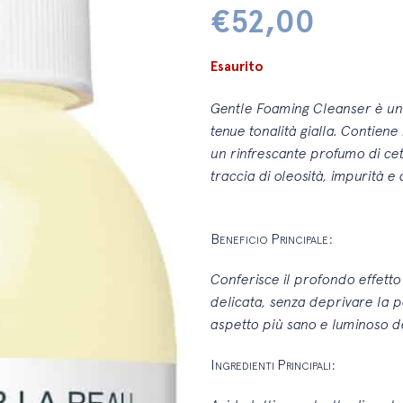
€
52,00
Esaurito
Gentle Foaming Cleanser è un
tenue tonalità gialla. Contiene
un rinfrescante profumo di ce
traccia di oleosità, impurità 
B
P
:
ENEFICIO
RINCIPALE
Conferisce il profondo effett
delicata, senza deprivare la pe
aspetto più sano e luminoso d
I
P
:
NGREDIENTI
RINCIPALI