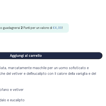
to guadagnerai
2
Punti per un valore di
€
4,00
!
Aggiungi al carrello
iata, marcatamente maschile per un uomo sofisticato e
e del vetiver e dell’eucalipto con il calore della vaniglia e del
rofano e vetiver
dalo e eucalipto