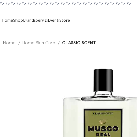
?>
?>
?>
?>
?>
?>
?>
?>
?>
?>
?>
?>
?>
?>
?>
?>
?>
?>
?>
?>
?>
?>
?>
?>
Home
Shop
Brands
Servizi
Eventi
Store
Home
Uomo Skin Care
CLASSIC SCENT