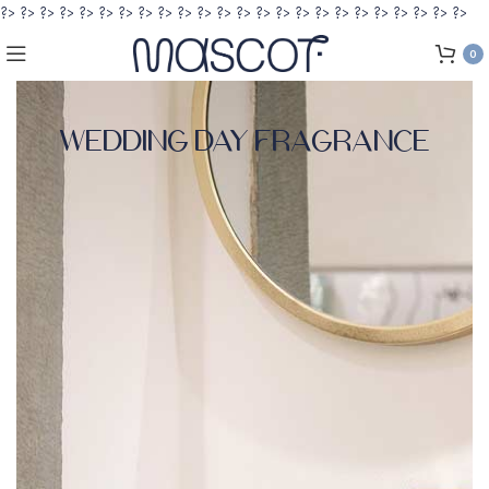
?>
?>
?>
?>
?>
?>
?>
?>
?>
?>
?>
?>
?>
?>
?>
?>
?>
?>
?>
?>
?>
?>
?>
?>
0
Wedding Day Fragrance