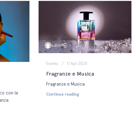
admin
Evento
17 Apr 2024
Fragranze e Musica
Fragranze e Musica
co con la
Continue reading
anza