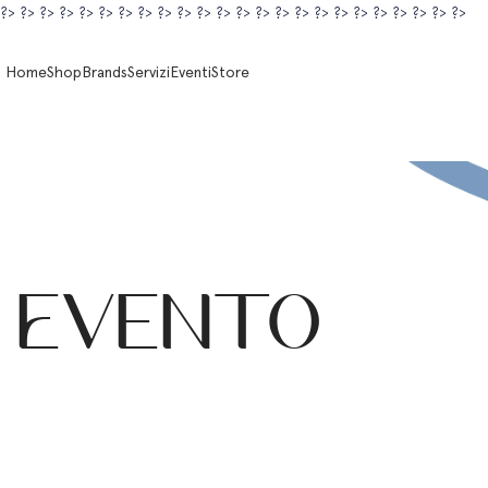
?>
?>
?>
?>
?>
?>
?>
?>
?>
?>
?>
?>
?>
?>
?>
?>
?>
?>
?>
?>
?>
?>
?>
?>
Home
Shop
Brands
Servizi
Eventi
Store
Evento