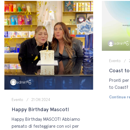
admin
Evento
Coast to
Pronti per
admin
to Coast?
Continue r
Evento
21 Ott 2024
Happy Birthday Mascot!
Happy Birthday MASCOT! Abbiamo
pensato di festeggiare con voi per